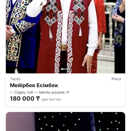
Тараз
Жаңа
Мейiрбек Есімбек
✨ Сіздің той — менің шоуым 🎉
180 000 ₸
-ден бастап