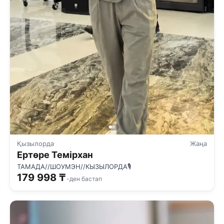
Қызылорда
Жаңа
Ертөре Темірхан
ТАМАДА//ШОУМЭН//КЫЗЫЛОРДА🎙️
179 998 ₸
-ден бастап