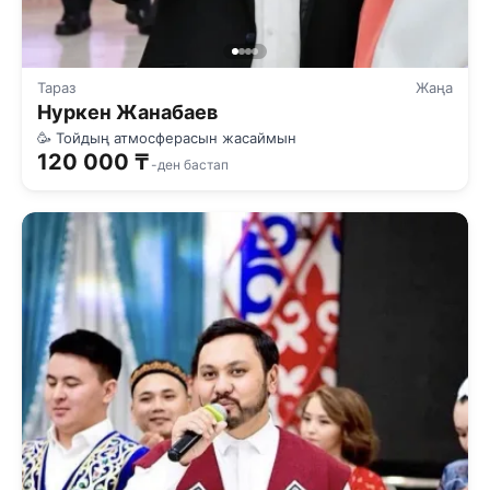
Тараз
Жаңа
Нуркен Жанабаев
🥳 Тойдың атмосферасын жасаймын
120 000 ₸
-ден бастап