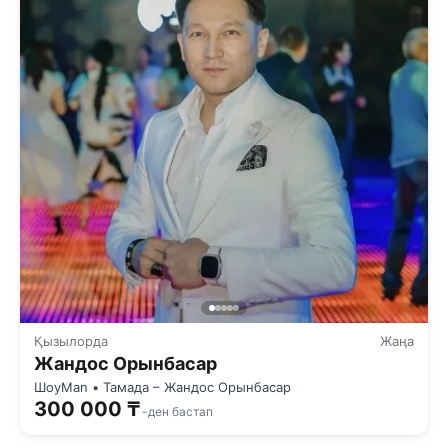
Қызылорда
Жаңа
Жандос Орынбасар
ШоуMan • Тамада – Жандос Орынбасар
300 000 ₸
-ден бастап