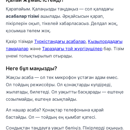
Қарапайым. Қалаңызды таңдаңыз — сол қаладағы
асабалар тізімі
ашылады. Әрқайсысын қарап,
пікірлерін оқып, тікелей хабарласасыз. Делдал жоқ,
қосымша төлем жоқ.
Қазір тізімде
Түркістандағы асабалар
,
Қызылордадағы
тамадалар
және
Тараздағы той жүргізушілер
бар. Тізім
үнемі толықтырылып отырады.
Неге бұл маңызды?
Жақсы асаба — ол тек микрофон ұстаған адам емес.
Ол тойдың режиссёры. Ол қонақтарды күлдіреді,
жылатады, билетеді. Ол уақытты басқарады — ештеңе
созылмайды, ештеңе асықпайды.
Ал нашар асаба? Қонақтар телефонына қарай
бастайды. Ол — тойдың ең қымбат қатесі.
Сондықтан таңдауға уақыт бөліңіз. Пікірлерді оқыңыз.