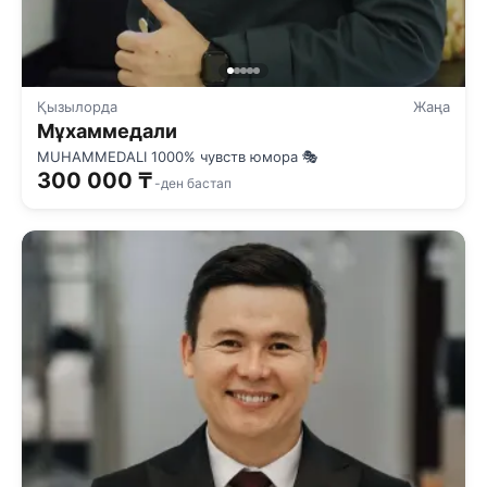
Қызылорда
Жаңа
Мұхаммедали
MUHAMMEDALI 1000% чувств юмора 🎭
300 000 ₸
-ден бастап