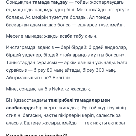
Сондықтан
тамада таңдау
— тойды жоспарлаудағы
ең маңызды қадамдардың бірі. Мекенжайды өзгертуге
болады. Ас мәзірін түзетуге болады. Ал тойды
басқарған адам нашар болса — ешнәрсе түзелмейді.
Мәселе мынада: жақсы асаба табу қиын.
Инстаграмда іздейсіз — бәрі бірдей: бірдей видеолар,
бірдей уәделер, бірдей «тойларыңыз құтты болсын».
Таныстардан сұрайсыз — әркім өзінікін ұсынады. Баға
сұрайсыз — біреу 80 мың айтады, біреу 300 мың.
Айырмашылығы не? Белгісіз.
Міне, сондықтан біз Neke.kz жасадық.
Біз Қазақстандағы
тәжірибелі тамадалар мен
асабаларды
бір жерге жинадық. Әр той жүргізушінің
стилін, бағасын, нақты пікірлерін көріп, салыстыра
аласыз. Ештеңе жасырылмайды — тек нақты ақпарат.
Қалай жұмыс істейді?