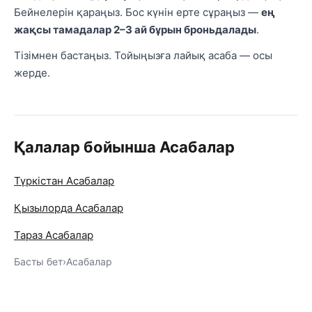
Бейнелерін қараңыз. Бос күнін ерте сұраңыз —
ең
жақсы тамадалар 2–3 ай бұрын броньдалады
.
Тізімнен бастаңыз. Тойыңызға лайық асаба — осы
жерде.
Қалалар бойынша Асабалар
Түркістан Асабалар
Қызылорда Асабалар
Тараз Асабалар
Басты бет
›
Асабалар