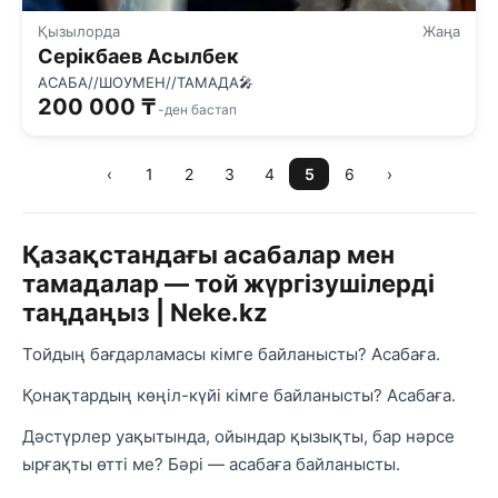
Қызылорда
Жаңа
Серікбаев Асылбек
АСАБА//ШОУМЕН//ТАМАДА🎤
200 000 ₸
-ден бастап
‹
1
2
3
4
5
6
›
Қазақстандағы асабалар мен
тамадалар — той жүргізушілерді
таңдаңыз | Neke.kz
Тойдың бағдарламасы кімге байланысты? Асабаға.
Қонақтардың көңіл-күйі кімге байланысты? Асабаға.
Дәстүрлер уақытында, ойындар қызықты, бар нәрсе
ырғақты өтті ме? Бәрі — асабаға байланысты.