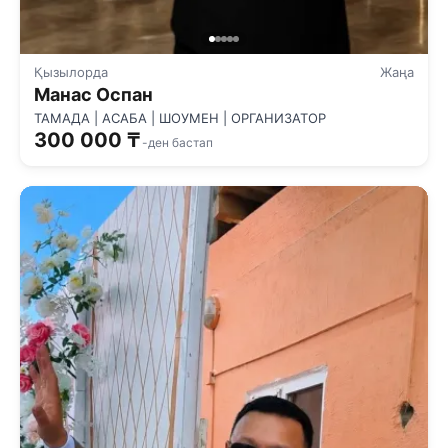
Қызылорда
Жаңа
Манас Оспан
ТАМАДА | АСАБА | ШОУМЕН | ОРГАНИЗАТОР
300 000 ₸
-ден бастап