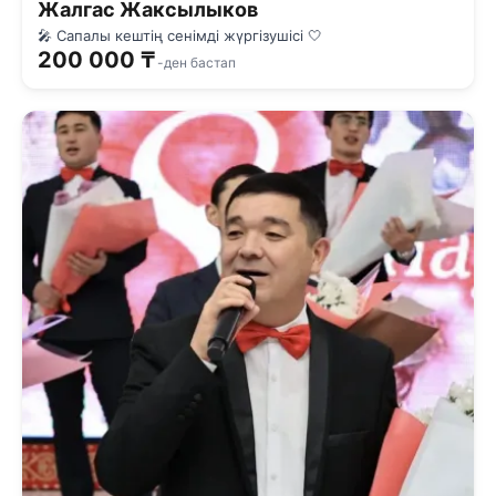
Жалгас Жаксылыков
🎤 Сапалы кештің сенімді жүргізушісі 🤍
200 000 ₸
-ден бастап