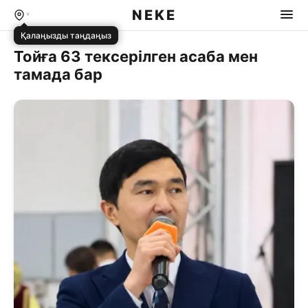
NEKE
Қалаңызды таңдаңыз
Тойға 63 тексерілген асаба мен
тамада бар