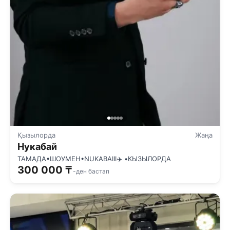
Қызылорда
Жаңа
Нукабай
ТАМАДА•ШОУМЕН•NUKABAIII✈️ •КЫЗЫЛОРДА
300 000 ₸
-ден бастап