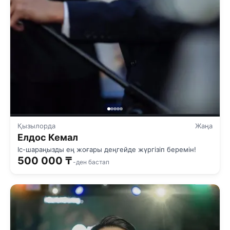
Қызылорда
Жаңа
Елдос Кемал
Іс-шараңызды ең жоғары деңгейде жүргізіп беремін!
500 000 ₸
-ден бастап