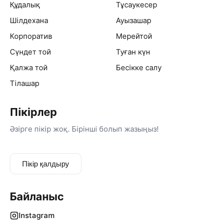
Көңілді кештің кепілі
Құдалық
Тұсаукесер
Шілдехана
Ауызашар
Atmosphere maker
Корпоратив
Мерейтой
Элиталық той жүргізуші
Сүндет той
Туған күн
Қалжа той
Бесікке салу
Тілашар
Пікірлер
Әзірге пікір жоқ. Бірінші болып жазыңыз!
Пікір қалдыру
Байланыс
Instagram