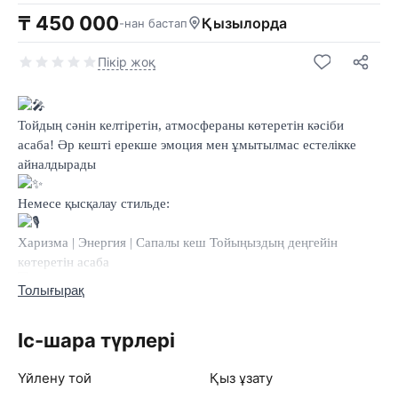
₸ 450 000
Қызылорда
-нан бастап
Пікір жоқ
Тойдың сәнін келтіретін, атмосфераны көтеретін кәсіби
асаба!
Әр кешті ерекше эмоция мен ұмытылмас естелікке
айналдырады
Немесе қысқалау стильде:
Харизма | Энергия | Сапалы кеш
Тойыңыздың деңгейін
көтеретін асаба
Толығырақ
Заманауи асаба | Шоу | Эмоция
Іс-шара түрлері
Әр той — ерекше тарих
Үйлену той
Қыз ұзату