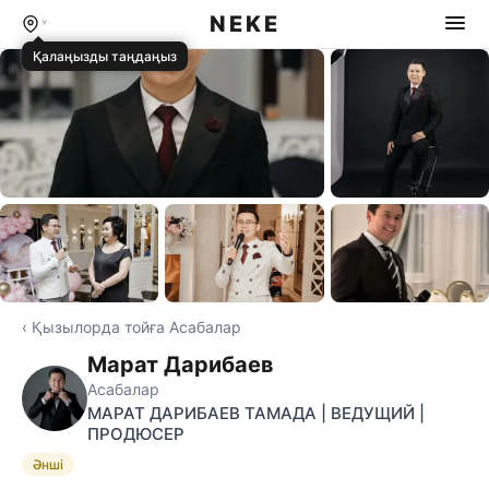
NEKE
Қалаңызды таңдаңыз
⊞ Бәрін көру
‹ Қызылорда тойға Асабалар
Марат Дарибаев
Асабалар
МАРАТ ДАРИБАЕВ ТАМАДА | ВЕДУЩИЙ |
ПРОДЮСЕР
Әнші