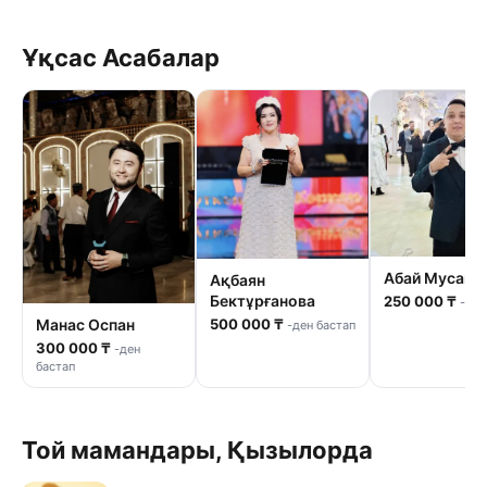
Ұқсас Асабалар
Абай Мусага
Ақбаян
Бектұрғанова
250 000 ₸
-ден
500 000 ₸
Манас Оспан
-ден бастап
300 000 ₸
-ден
бастап
Той мамандары, Қызылорда