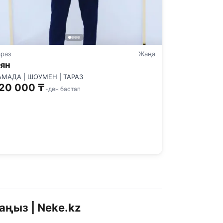
араз
Жаңа
ян
АМАДА | ШОУМЕН | ТАРАЗ
20 000 ₸
-ден бастап
аңыз | Neke.kz