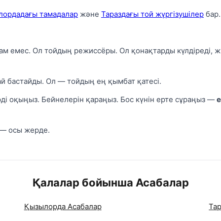
лордадағы тамадалар
және
Тараздағы той жүргізушілер
бар.
ам емес. Ол тойдың режиссёры. Ол қонақтарды күлдіреді, ж
й бастайды. Ол — тойдың ең қымбат қатесі.
рді оқыңыз. Бейнелерін қараңыз. Бос күнін ерте сұраңыз —
е
 — осы жерде.
Қалалар бойынша Асабалар
Қызылорда Асабалар
Тар