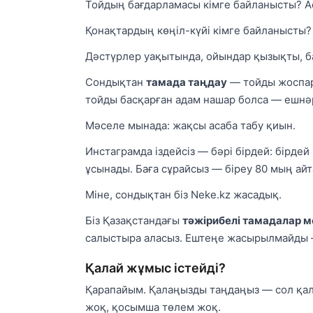
Тойдың бағдарламасы кімге байланысты? А
Қонақтардың көңіл-күйі кімге байланысты?
Дәстүрлер уақытында, ойындар қызықты, ба
Сондықтан
тамада таңдау
— тойды жоспарл
тойды басқарған адам нашар болса — ешнә
Мәселе мынада: жақсы асаба табу қиын.
Инстаграмда іздейсіз — бәрі бірдей: бірде
ұсынады. Баға сұрайсыз — біреу 80 мың айт
Міне, сондықтан біз Neke.kz жасадық.
Біз Қазақстандағы
тәжірибелі тамадалар 
салыстыра аласыз. Ештеңе жасырылмайды —
Қалай жұмыс істейді?
Қарапайым. Қалаңызды таңдаңыз — сол қа
жоқ, қосымша төлем жоқ.