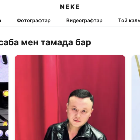
NEKE
р
Фотографтар
Видеографтар
Той кал
асаба мен тамада бар