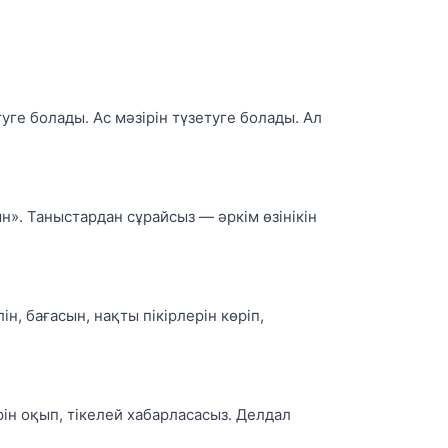
е болады. Ас мәзірін түзетуге болады. Ал
н». Таныстардан сұрайсыз — әркім өзінікін
н, бағасын, нақты пікірлерін көріп,
ін оқып, тікелей хабарласасыз. Делдал