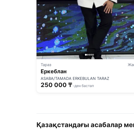
Тараз
Жа
Еркеблан
ASABA/TAMADA ERKEBULAN TARAZ
250 000 ₸
-ден бастап
Қазақстандағы асабалар мен