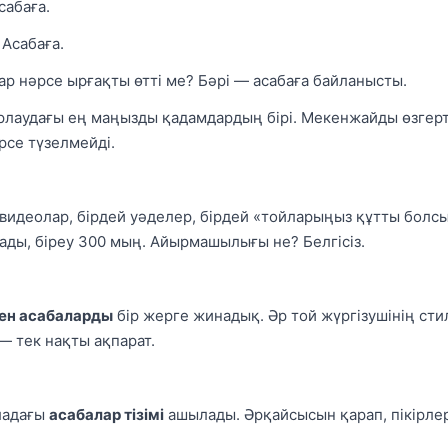
сабаға.
 Асабаға.
р нәрсе ырғақты өтті ме? Бәрі — асабаға байланысты.
аудағы ең маңызды қадамдардың бірі. Мекенжайды өзгертуг
рсе түзелмейді.
й видеолар, бірдей уәделер, бірдей «тойларыңыз құтты болсы
ады, біреу 300 мың. Айырмашылығы не? Белгісіз.
мен асабаларды
бір жерге жинадық. Әр той жүргізушінің стилі
 тек нақты ақпарат.
ладағы
асабалар тізімі
ашылады. Әрқайсысын қарап, пікірлер