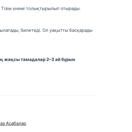
 Тізім үнемі толықтырылып отырады.
ылатады, билетеді. Ол уақытты басқарады
ң жақсы тамадалар 2–3 ай бұрын
аз Асабалар