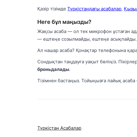
Қазір тізімде
Түркістандағы асабалар
,
Қызы
Неге бұл маңызды?
Жақсы асаба — ол тек микрофон ұстаған ад
— ештеңе созылмайды, ештеңе асықпайды.
Ал нашар асаба? Қонақтар телефонына қара
Сондықтан таңдауға уақыт бөліңіз. Пікірле
броньдалады
.
Тізімнен бастаңыз. Тойыңызға лайық асаба
Түркістан Асабалар