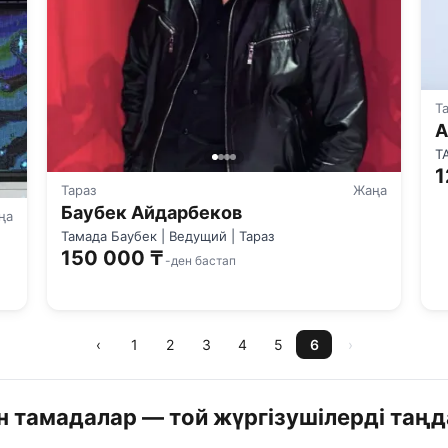
Т
А
Т
1
Тараз
Жаңа
Баубек Айдарбеков
ңа
Тамада Баубек | Ведущий | Тараз
150 000 ₸
-ден бастап
‹
1
2
3
4
5
6
›
 тамадалар — той жүргізушілерді таңд