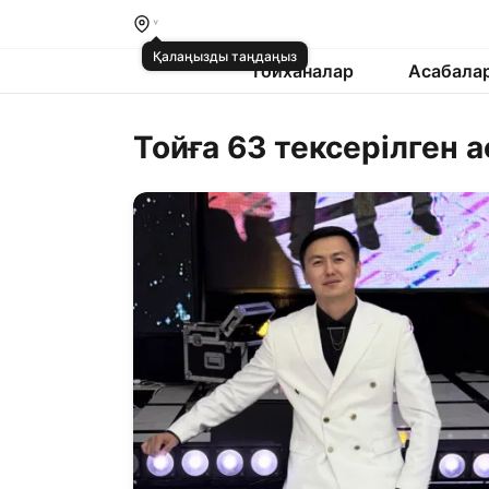
Қалаңызды таңдаңыз
Тойханалар
Асабала
Тойға 63 тексерілген 