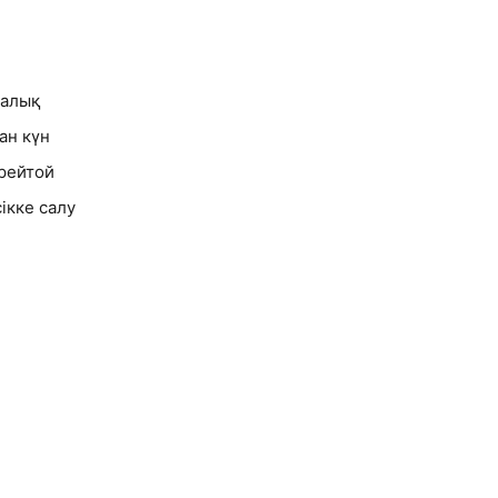
далық
ан күн
рейтой
ікке салу