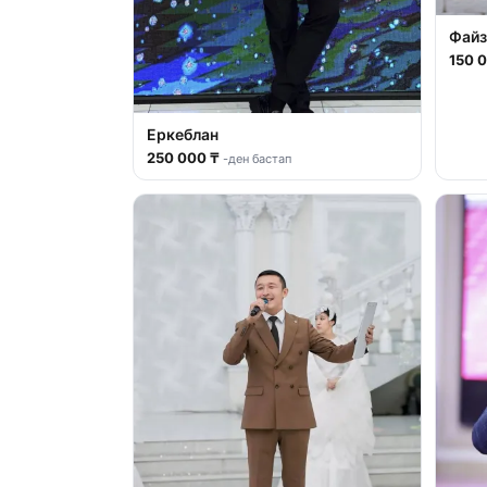
Файз
150 
Еркеблан
250 000 ₸
-ден бастап