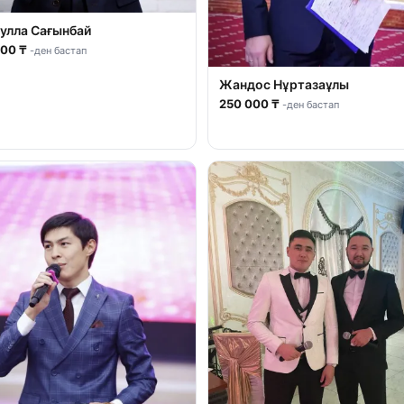
улла Сағынбай
000 ₸
-ден бастап
Жандос Нұртазаұлы
250 000 ₸
-ден бастап