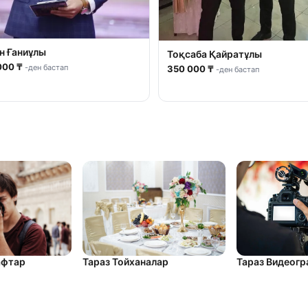
н Ғаниұлы
Тоқсаба Қайратұлы
000 ₸
-ден бастап
350 000 ₸
-ден бастап
афтар
Тараз Видеог
Тараз Тойханалар