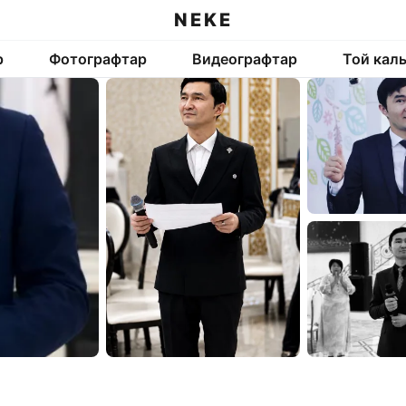
NEKE
р
Фотографтар
Видеографтар
Той кал