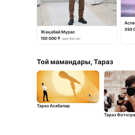
Асла
350 
Жаңабай Мұрас
150 000 ₸
-ден бастап
Той мамандары, Тараз
Тараз Асабалар
Тараз Фотогр