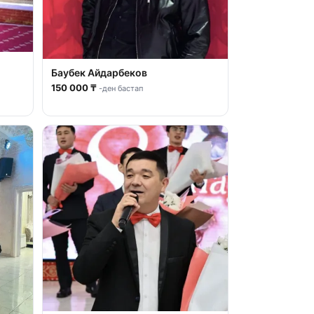
Баубек Айдарбеков
150 000 ₸
-ден бастап