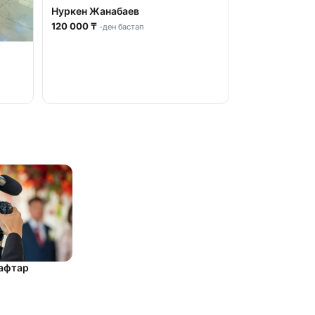
Нуркен Жанабаев
120 000 ₸
-ден бастап
рафтар