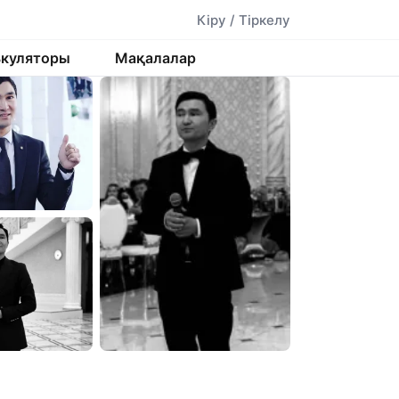
Кіру / Тіркелу
ькуляторы
Мақалалар
⊞ Бәрін көру