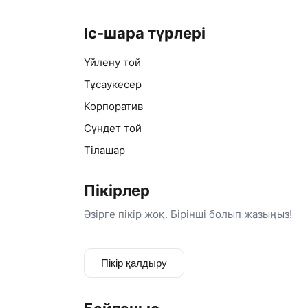
🤍 modern tamada
🎤 warm atmosphere & real emotions
Іс-шара түрлері
⚡ көңіл көтеру — менің өнерім
🥂 той жасау — менің стилім
Үйлену той
🎤 live emotion
✨ real vibe
Тұсаукесер
🥳 happy guests only
Корпоратив
🔥 би • әзіл • энергия
🤍 стильді кештің иесі
Сүндет той
🎙️ tonight will be unforgettable ✨
Тілашар
🥂 elegant night
🎤 powerful atmosphere
🔥 happy people
Пікірлер
Әзірге пікір жоқ. Бірінші болып жазыңыз!
Пікір қалдыру