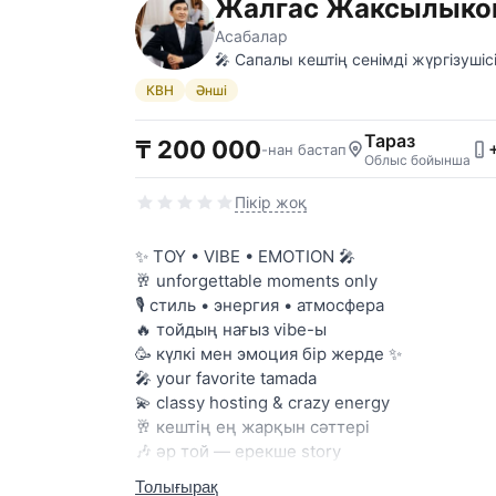
Жалгас Жаксылыко
Асабалар
🎤 Сапалы кештің сенімді жүргізушісі
КВН
Әнші
Тараз
₸ 200 000
-нан бастап
Облыс бойынша
Пікір жоқ
✨ TOY • VIBE • EMOTION 🎤
🥂 unforgettable moments only
🎙️ стиль • энергия • атмосфера
🔥 тойдың нағыз vibe-ы
🥳 күлкі мен эмоция бір жерде ✨
🎤 your favorite tamada
💫 classy hosting & crazy energy
🥂 кештің ең жарқын сәттері
🎶 әр той — ерекше story
🔥 әр қонақ — ерекше көңіл
Толығырақ