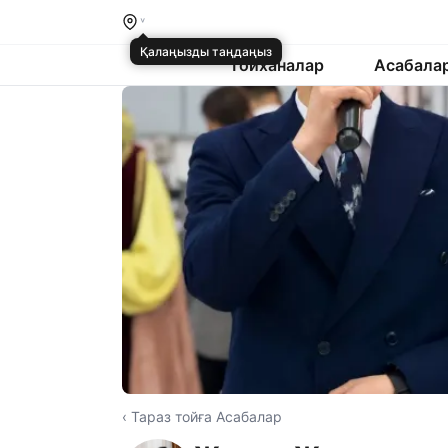
Қалаңызды таңдаңыз
Тойханалар
Асабала
‹ Тараз тойға Асабалар