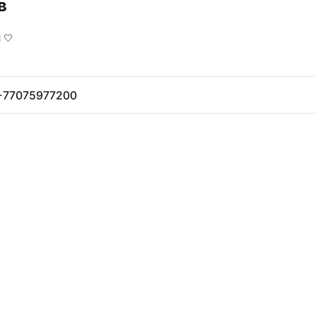
в
 🤍
+77075977200