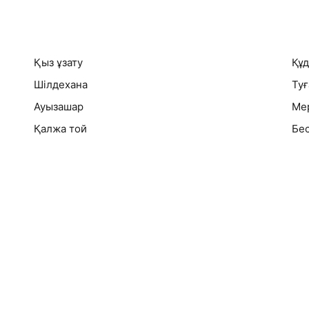
Қыз ұзату
Құ
Шілдехана
Туғ
Ауызашар
Ме
Қалжа той
Бес