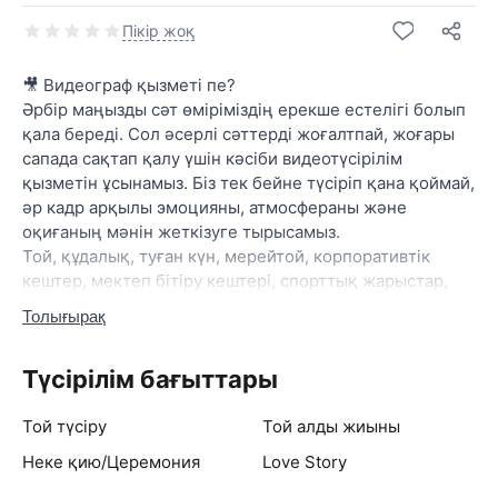
Пікір жоқ
🎥 Видеограф қызметі пе?
Әрбір маңызды сәт өміріміздің ерекше естелігі болып
қала береді. Сол әсерлі сәттерді жоғалтпай, жоғары
сапада сақтап қалу үшін кәсіби видеотүсірілім
қызметін ұсынамыз. Біз тек бейне түсіріп қана қоймай,
әр кадр арқылы эмоцияны, атмосфераны және
оқиғаның мәнін жеткізуге тырысамыз.
Той, құдалық, туған күн, мерейтой, корпоративтік
кештер, мектеп бітіру кештері, спорттық жарыстар,
концерттер, жарнамалық роликтер, жеке және
Толығырақ
коммерциялық жобалар – кез келген форматтағы
түсірілімдерді жүзеге асырамыз.
Түсірілім бағыттары
Біздің қызметтеріміз:
✅ Кәсіби видеотүсірілім;
Той түсіру
Той алды жиыны
✅ Аэротүсірілім (дрон арқылы);
✅ Заманауи және стильді монтаж;
Неке қию/Церемония
Love Story
✅ Түстерді кәсіби өңдеу;