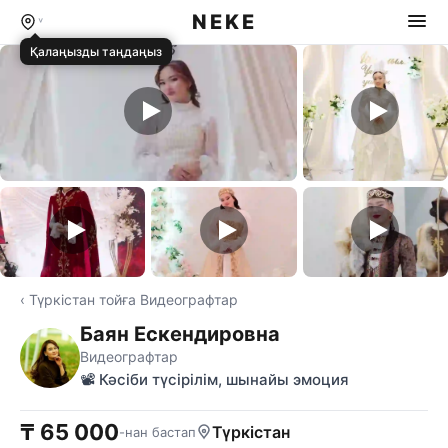
NEKE
Қалаңызды таңдаңыз
‹ Түркістан тойға Видеографтар
Баян Ескендировна
Видеографтар
📽️ Кәсіби түсірілім, шынайы эмоция
₸ 65 000
Түркістан
-нан бастап