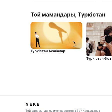
Той мамандары, Түркістан
Түркістан Асабалар
Түркістан Фо
NEKE
Той саласында қызмет көрсетесіз бе? Қосылыңыз