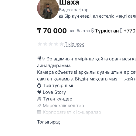
Шаха
Видеографтар
📸 Бір күн өтеді, ал естелік мәңгі қа
₸ 70 000
Түркістан
+770
-нан бастап
Пікір жоқ
🎥✨ Әр адамның өмірінде қайта оралғысы ке
айналдырамыз.
Камера объективі арқылы қуаныштың әр сәт
сақтап қаламыз. Біздің мақсатымыз — жай ғ
💍 Той түсірілімі
❤️ Love Story
🎂 Туған күндер
🎉 Мерекелік кештер
🏢 Корпоративтік іс-шаралар
📱 Reels және коммерциялық контент
Толығырақ
🎬 Кәсіби түсірілім
🎞️ Сапалы монтаж