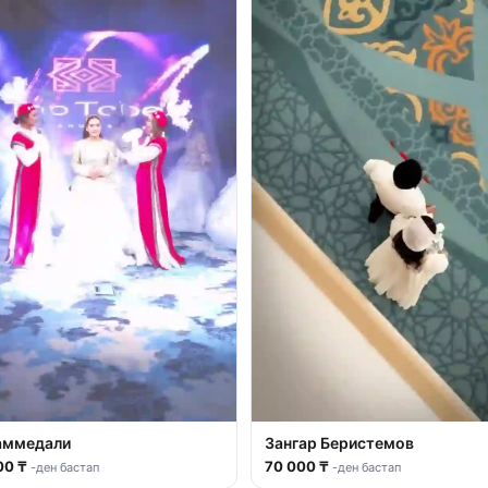
аммедали
Зангар Беристемов
00 ₸
70 000 ₸
-ден бастап
-ден бастап