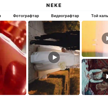
NEKE
р
Фотографтар
Видеографтар
Той кал