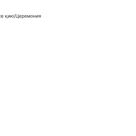
ке қию/Церемония
салып, жылдар өтсе де қайта көргіңіз