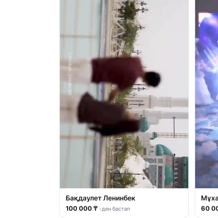
Бақдаулет Ленинбек
Мұх
100 000 ₸
60 0
-ден бастап