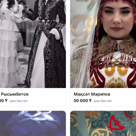
 Рысымбетов
Мақсат Марипов
00 ₸
50 000 ₸
-ден бастап
-ден бастап