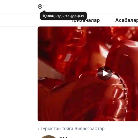
Қалаңызды таңдаңыз
Тойханалар
Асабала
‹ Түркістан тойға Видеографтар