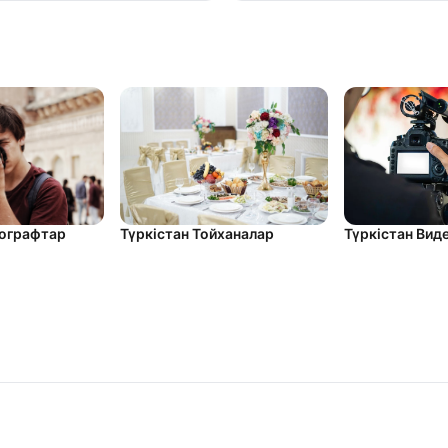
тографтар
Түркістан Вид
Түркістан Тойханалар