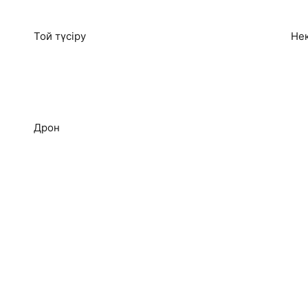
Той түсіру
Не
ліктер әрдайым қалады. Сол себепті әрбір кадрға жанымызды 
Дрон