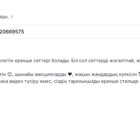
лады. ✨
20669575
летін ерекше сәттері болады. Біз сол сәттерді жоғалтпай,
ін 😊, шынайы эмоцияларды ❤️, жақын жандардың күлкісін 🥰
ана видео түсіру емес, сіздің тарихыңызды ерекше стильде 