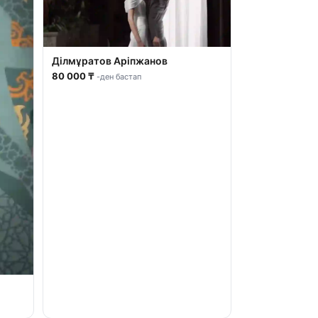
Ділмұратов Аріпжанов
80 000 ₸
-ден бастап