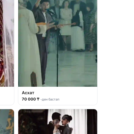
Асхат
70 000 ₸
-ден бастап