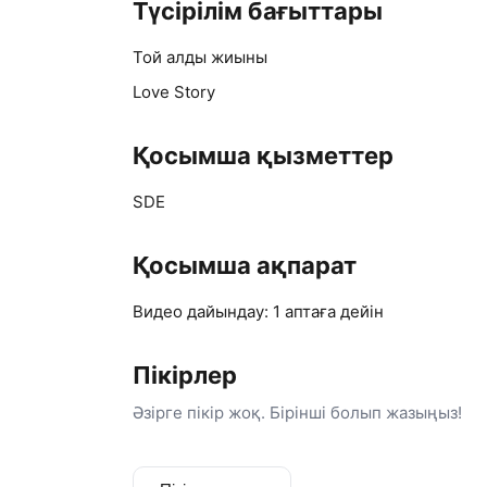
Түсірілім бағыттары
✨ Креативті идеялар
📸 Заманауи өңдеу
Той алды жиыны
💯 Әр клиентке жеке көзқарас
Уақыт өтеді, адамдар өзгереді, бірақ есте
Love Story
келетін видеолар жасаймыз. 🤍
Қосымша қызметтер
SDE
Қосымша ақпарат
Видео дайындау: 1 аптаға дейін
Пікірлер
Әзірге пікір жоқ. Бірінші болып жазыңыз!