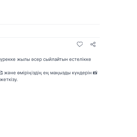
 жүрекке жылы әсер сыйлайтын естелікке
 және өміріңіздің ең маңызды күндерін 📸
жеткізу.