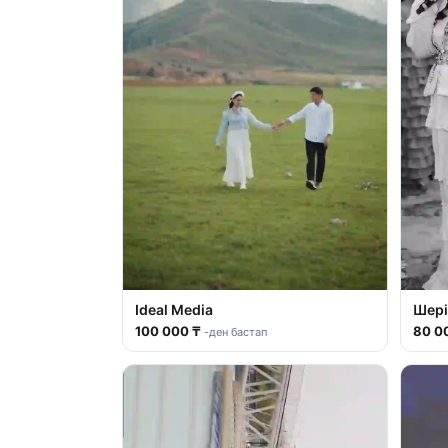
Ideal Media
Шері
100 000 ₸
80 0
-ден бастап