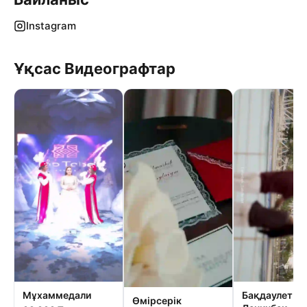
Instagram
Ұқсас Видеографтар
Мұхаммедали
Бақдаулет
Өмірсерік