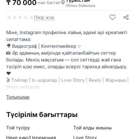
Түркістан
₸ 70 000
-нан бастап
Облыс бойынша
Пікір жоқ
Міне, Instagram профиліне лайық әдемі әрі креативті
сипаттама:
🎥 Видеограф | Контентмейкер ✨
📸 Әр адамның өмірінде қайталанбайтын сәттер
болады. Менің мақсатым — сол сәттерді жай ғана
түсіріп қою емес, оларды әсерлі тарихқа айналдыру.
❤️
🎬 Тойлар | Іс-шаралар | Love Story | Reels | Жарнама |
Жеке жобалар
✨ Әр кадрға жан бітіріп, әр видеода ерекше атмосфера
Толығырақ
қалыптастырамын. Камера объективі арқылы
эмоцияны, қуанышты, махаббатты және естеліктерді
Түсірілім бағыттары
мәңгі сақтаймын.
🔥 Креативті идеялар
Той түсіру
Той алды жиыны
🎥 Сапалы түсірілім
🎞️ Кәсіби монтаж
Неке қию/Церемония
Love Story