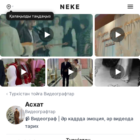
NEKE
Қалаңызды таңдаңыз
‹ Түркістан тойға Видеографтар
Асхат
Видеографтар
📹 Видеограф | Әр кадрда эмоция, әр видеода
тарих