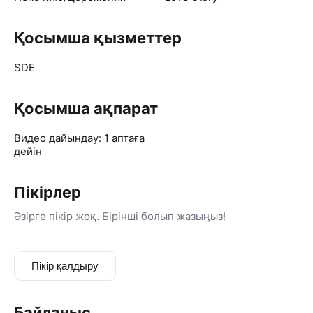
🎨 Заманауи өңдеу
⚡ Жылдам әрі жауапты жұмыс
Қосымша қызметтер
🌍 Сіздің идеяңыз — менің шабыт көзім.
💫 Әр секундтың өз құндылығы бар, ал мен сол
құндылықты есте қаларлық туындыға айналдырамын.
SDE
Қосымша ақпарат
Видео дайындау: 1 аптаға
дейін
Пікірлер
Әзірге пікір жоқ. Бірінші болып жазыңыз!
Пікір қалдыру
Байланыс