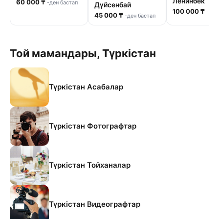
Ленинбек
60 000 ₸
-ден бастап
Дүйсенбай
100 000 ₸
-ден
45 000 ₸
-ден бастап
Той мамандары, Түркістан
Түркістан Асабалар
Түркістан Фотографтар
Түркістан Тойханалар
Түркістан Видеографтар