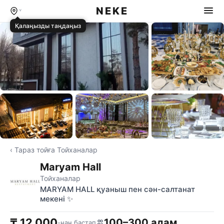
NEKE
Қалаңызды таңдаңыз
⊞ Бәрін көру
‹ Тараз тойға Тойханалар
Maryam Hall
Тойханалар
MARYAM HALL қуаныш пен сән-салтанат
мекені ✨
₸ 12 000
100–300 адам
-нан бастап