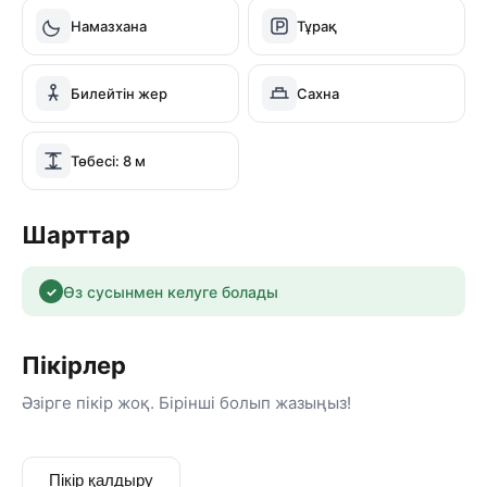
❤️ Әр қонаққа ерекше көңіл
Намазхана
Тұрақ
Бақытқа толы сәттеріңіз MARYAM HALL-да басталады
✨
Билейтін жер
Сахна
Төбесі: 8 м
Шарттар
Өз сусынмен келуге болады
✓
Пікірлер
Әзірге пікір жоқ. Бірінші болып жазыңыз!
Пікір қалдыру