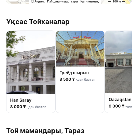
Ұқсас Тойханалар
Грейд шырын
8 500 ₸
-ден бастап
Qazaqstan
Han Saray
9 000 ₸
-ден ба
8 000 ₸
-ден бастап
Той мамандары, Тараз