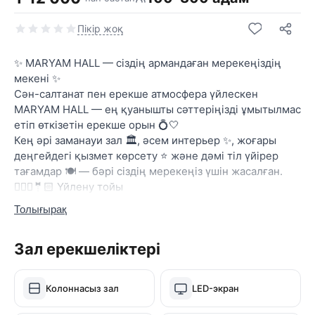
Пікір жоқ
✨ MARYAM HALL — сіздің армандаған мерекеңіздің
мекені ✨
Сән-салтанат пен ерекше атмосфера үйлескен
MARYAM HALL — ең қуанышты сәттеріңізді ұмытылмас
етіп өткізетін ерекше орын 💍🤍
Кең әрі заманауи зал 🏛️, әсем интерьер ✨, жоғары
деңгейдегі қызмет көрсету ⭐ және дәмі тіл үйірер
тағамдар 🍽️ — бәрі сіздің мерекеңіз үшін жасалған.
👰🏻‍♀️🤵🏻 Үйлену тойы
🥂 Құдалық кеші
Толығырақ
🎂 Туған күн
🎉 Мерейтой
Зал ерекшеліктері
💫 Кез келген салтанатты шараны жоғары деңгейде
ұйымдастырамыз!
🎶 Көңілді атмосфера
Колоннасыз зал
LED-экран
📸 Әдемі фотозоналар
🌸 Ерекше безендіру