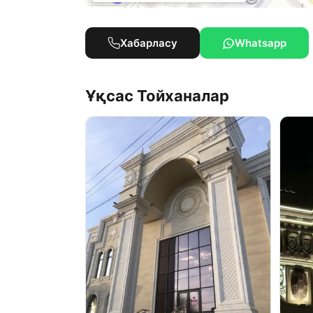
Хабарласу
Whatsapp
Ұқсас Тойханалар