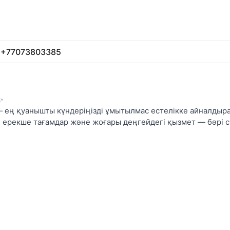
+77073803385
✨
— ең қуанышты күндеріңізді ұмытылмас естелікке айналдыр
 ерекше тағамдар және жоғары деңгейдегі қызмет — бәрі сі