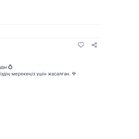
ады 💍
здің мерекеңіз үшін жасалған. 🌹