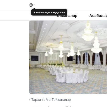
Қалаңызды таңдаңыз
Тойханалар
Асабала
‹ Тараз тойға Тойханалар