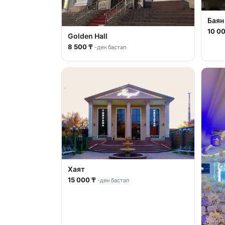
Бая
10 0
Golden Hall
8 500 ₸
-ден бастап
Хаят
15 000 ₸
-ден бастап