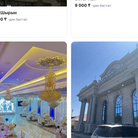
9 000 ₸
-ден бастап
н Шырын
00 ₸
-ден бастап