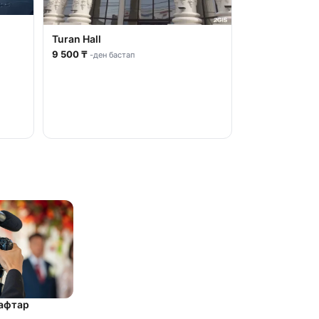
Turan Hall
9 500 ₸
-ден бастап
рафтар