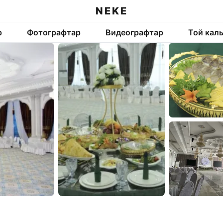
NEKE
р
Фотографтар
Видеографтар
Той кал