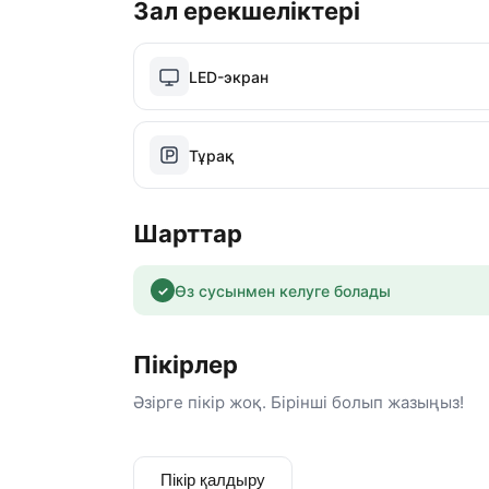
Зал ерекшеліктері
Сіздің қуанышыңыз — біздің шабыт ✨
LED-экран
Тұрақ
Шарттар
Өз сусынмен келуге болады
✓
Пікірлер
Әзірге пікір жоқ. Бірінші болып жазыңыз!
Пікір қалдыру