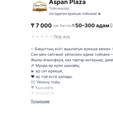
Aspan Plaza
Тойханалар
сіз іздеген ерекше тойхана! 💫
₸ 7 000
50–300 адам
-нан бастап
Пікір жоқ
✨ Бақыттың есігі ашылатын ерекше мекен 
Сән мен салтанат үйлескен әдемі тойхана 
Жылы атмосфера, көз тартар интерьер, дәмі
🎉 Мұнда әр күлкі шынайы,
💫 әр сәт ерекше,
❤️ әр той есте қалады.
👰‍♀️ Үйлену тойы
💐 Қыз ұзату
🥂 Мерейтой
🎂 Туған күн
Толығырақ
👨‍👩‍👧 Құдалық кештері
— бәрі ерекше сәнмен өтеді!