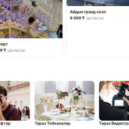
Айдын гранд холл
9 000 ₸
-ден бастап
уерт
99 ₸
-ден бастап
афтар
Тараз Видеог
Тараз Тойханалар