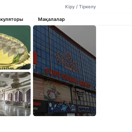
Кіру / Тіркелу
ькуляторы
Мақалалар
⊞ Бәрін көру