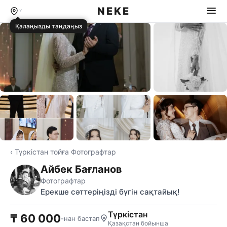
NEKE
Қалаңызды таңдаңыз
⊞ Бәрін көру
‹ Түркістан тойға Фотографтар
Айбек Бағланов
Фотографтар
Ерекше сәттеріңізді бүгін сақтайық!
Түркістан
₸ 60 000
-нан бастап
Қазақстан бойынша