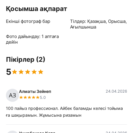
Қосымша ақпарат
Екінші фотограф бар
Тілдер: Қазақша, Орысша,
Ағылшынша
Фото дайындау: 1 аптаға
дейін
Пікірлер (2)
5
Алматы Зейнеп
24.04.2026
5.0
100 пайыз профессионал. Айбек баламды келесі тойыма
ға шақырамын. Жұмысына ризамын