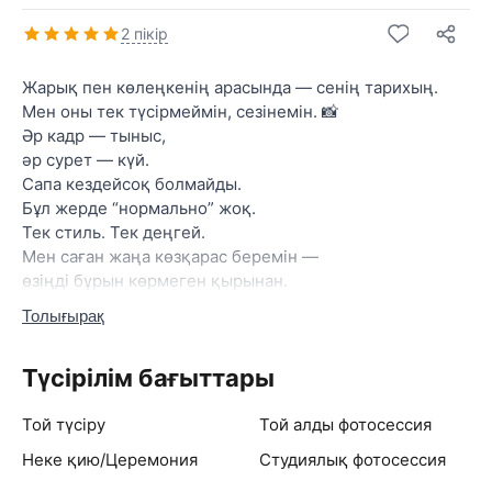
2 пікір
Жарық пен көлеңкенің арасында — сенің тарихың.
Мен оны тек түсірмеймін, сезінемін. 📸
Әр кадр — тыныс,
әр сурет — күй.
Сапа кездейсоқ болмайды.
Бұл жерде “нормально” жоқ.
Тек стиль. Тек деңгей.
Мен саған жаңа көзқарас беремін —
өзіңді бұрын көрмеген қырынан.
Ереже аз. Нәтиже қатты.
Толығырақ
Түсірілім бағыттары
Той түсіру
Той алды фотосессия
Неке қию/Церемония
Студиялық фотосессия