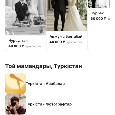
Нурбек
60 000 ₸
-ден 
Ақжүніс Балтабай
Нурсултан
40 000 ₸
-ден бастап
40 000 ₸
-ден бастап
Той мамандары, Түркістан
Түркістан Асабалар
Түркістан Фотографтар