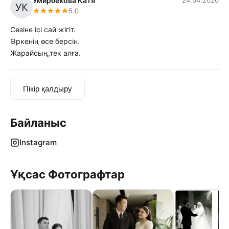
Умирбекова Катя
24.04.2026
5.0
Сөзіне ісі сай жігіт.
Өркенің өсе берсін.
Жарайсың,тек алға.
Пікір қалдыру
Байланыс
Instagram
Ұқсас Фотографтар