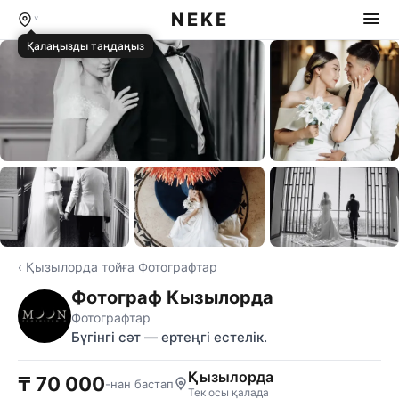
NEKE
Қалаңызды таңдаңыз
⊞ Бәрін көру
‹ Қызылорда тойға Фотографтар
Фотограф Кызылорда
Фотографтар
Бүгінгі сәт — ертеңгі естелік.
Қызылорда
₸ 70 000
-нан бастап
Тек осы қалада