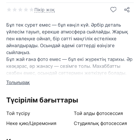
Пікір жоқ
Бұл тек сурет емес — бұл көңіл күй. Әрбір деталь
үйлесім тауып, ерекше атмосфера сыйлайды. Жарық
пен көлеңке ойнап, бір сәтті мәңгілік естелікке
айналдырады. Осындай әдемі сәттерді өзіңізге
сыйлаңыз.
Бұл жай ғана фото емес — бұл екі жүректің тарихы. Әр
көзқарас, әр жанасу — сезімге толы. Махаббатты
сөзбен емес, осындай сәттермен жеткізуге болады.
Толығырақ
Түсірілім бағыттары
Той түсіру
Той алды фотосессия
Неке қию/Церемония
Студиялық фотосессия