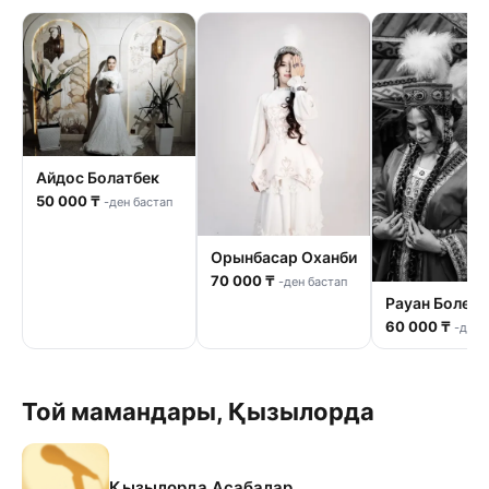
Айдос Болатбек
50 000 ₸
-ден бастап
Орынбасар Оханби
70 000 ₸
-ден бастап
Рауан Болегн
60 000 ₸
-ден 
Той мамандары, Қызылорда
Қызылорда Асабалар