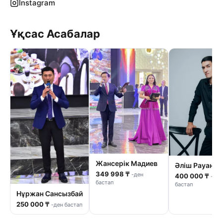
Instagram
Ұқсас Асабалар
Жансерік Мадиев
Әліш Рауан
349 998 ₸
-ден
400 000 ₸
-де
бастап
бастап
Нұржан Сансызбай
250 000 ₸
-ден бастап