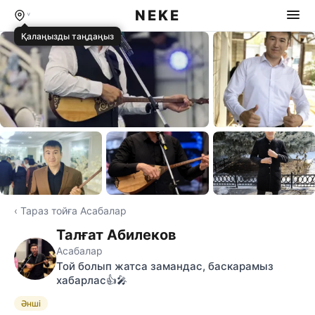
NEKE
Қалаңызды таңдаңыз
⊞ Бәрін көру
‹ Тараз тойға Асабалар
Талғат Абилеков
Асабалар
Той болып жатса замандас, баскарамыз
хабарлас👍🎤
Әнші