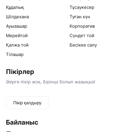
🔥 Сіздің маңызды күніңіз — менің жауапкершілігім
Құдалық
Тұсаукесер
🎶 Жылы атмосфера мен modern vibe арқылы
Шілдехана
Туған күн
тойыңызды ерекше етемін 🥳
🤍 Elegant hosting & real emotions ✨
Ауызашар
Корпоратив
🎤 Әр кешке жан беремін, әр қонаққа көңіл бөлемін 🥂
Мерейтой
Сүндет той
🎶 Күлкіге толы кеш, би мен қуаныш, шынайы эмоция
— мінсіз тойдың формуласы 🔥
Қалжа той
Бесікке салу
🎤 Ең бастысы — қонақтың көңілі мен әдемі естелік ✨
Тілашар
Пікірлер
Әзірге пікір жоқ. Бірінші болып жазыңыз!
Пікір қалдыру
Байланыс