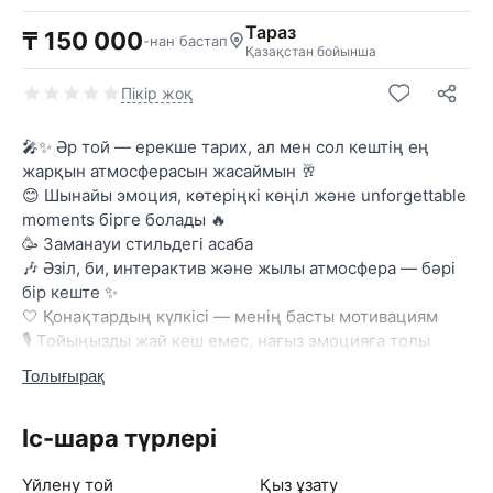
Тараз
₸ 150 000
-нан бастап
Қазақстан бойынша
Пікір жоқ
🎤✨ Әр той — ерекше тарих, ал мен сол кештің ең
жарқын атмосферасын жасаймын 🥂
😊 Шынайы эмоция, көтеріңкі көңіл және unforgettable
moments бірге болады 🔥
🥳 Заманауи стильдегі асаба
🎶 Әзіл, би, интерактив және жылы атмосфера — бәрі
бір кеште ✨
🤍 Қонақтардың күлкісі — менің басты мотивациям
🎙️ Тойыңызды жай кеш емес, нағыз эмоцияға толы
шоуға айналдырамын 🔥
Толығырақ
🥂 Әр қонаққа көңіл, әр сәтке ерекше vibe ✨
💫 Сапалы жүргізу • Жанды энергия • Есте қаларлық
Іс-шара түрлері
атмосфера
🎤 Кештің әр минуты қуаныш пен эмоцияға толы
Үйлену той
Қыз ұзату
болады 🤍